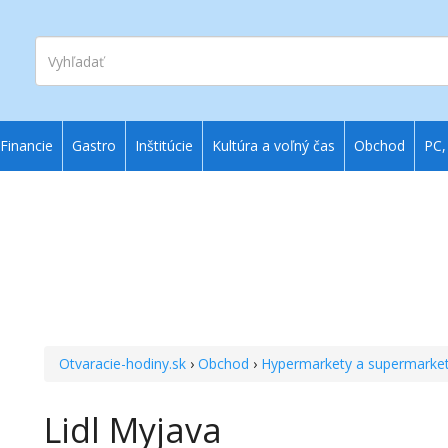
Vyhľadať
Financie
Gastro
Inštitúcie
Kultúra a voľný čas
Obchod
PC,
Otvaracie-hodiny.sk
›
Obchod
›
Hypermarkety a supermarke
Lidl Myjava