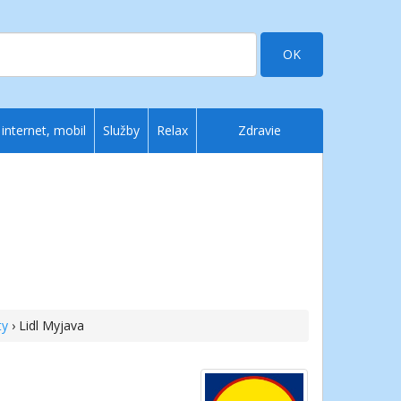
OK
 internet, mobil
Služby
Relax
Zdravie
ty
› Lidl Myjava