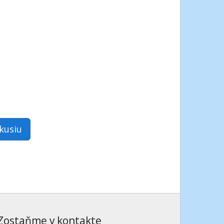
skusiu
Zostaňme v kontakte