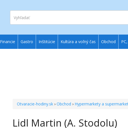
Vyhľadať
Financie
Gastro
Inštitúcie
Kultúra a voľný čas
Obchod
PC,
Otvaracie-hodiny.sk
›
Obchod
›
Hypermarkety a supermarke
Lidl Martin (A. Stodolu)