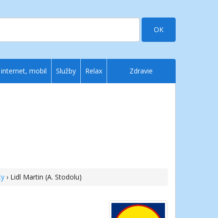
OK
 internet, mobil
Služby
Relax
Zdravie
ty
› Lidl Martin (A. Stodolu)