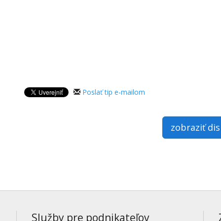
Poslať tip e-mailom
zobraziť di
Služby pre podnikateľov