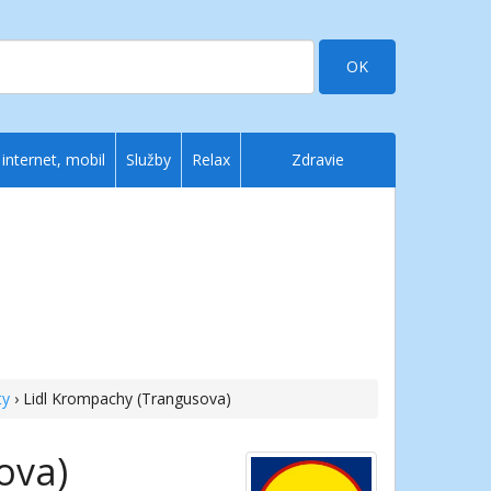
OK
 internet, mobil
Služby
Relax
Zdravie
ty
› Lidl Krompachy (Trangusova)
ova)