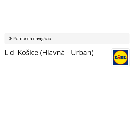
Pomocná navigácia
Otvaracie-hodiny.sk
›
Obchod
›
Hypermarkety a
Lidl Košice (Hlavná - Urban)
supermarkety
› Lidl Košice (Hlavná - Urban)