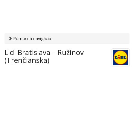
Pomocná navigácia
Otvaracie-hodiny.sk
›
Obchod
›
Hypermarkety a
Lidl Bratislava – Ružinov
supermarkety
› Lidl Bratislava – Ružinov (Trenčianska)
(Trenčianska)