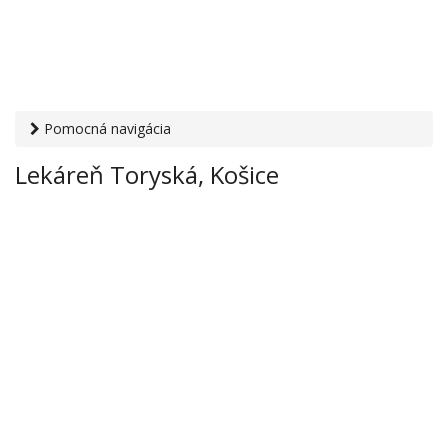
Pomocná navigácia
Otvaracie-hodiny.sk
›
Zdravie
›
Lekárne
› Lekáreň Toryská,
Lekáreň Toryská, Košice
Košice