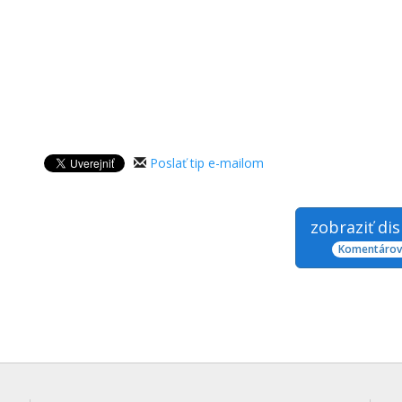
Poslať tip e-mailom
zobraziť di
Komentárov: