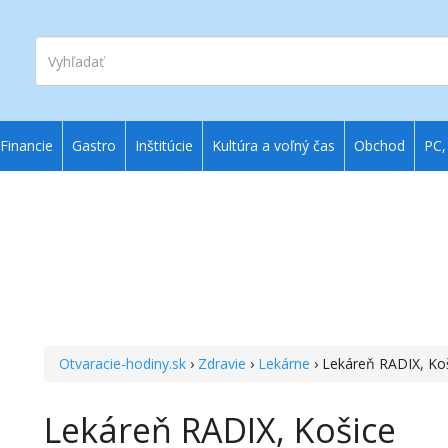
Vyhľadať
Financie
Gastro
Inštitúcie
Kultúra a voľný čas
Obchod
PC,
Otvaracie-hodiny.sk
›
Zdravie
›
Lekárne
› Lekáreň RADIX, Ko
Lekáreň RADIX, Košice