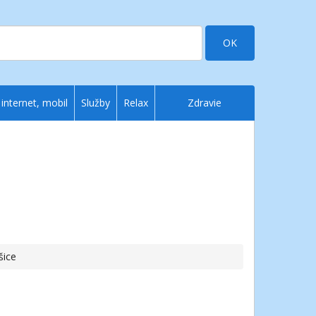
OK
 internet, mobil
Služby
Relax
Zdravie
šice