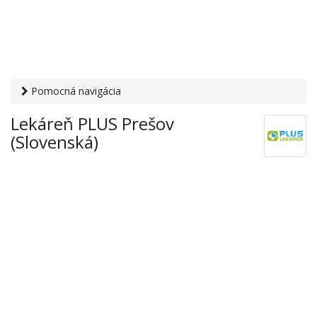
Pomocná navigácia
Otvaracie-hodiny.sk
›
Zdravie
›
Lekárne
› Lekáreň PLUS
Lekáreň PLUS Prešov
Prešov (Slovenská)
(Slovenská)