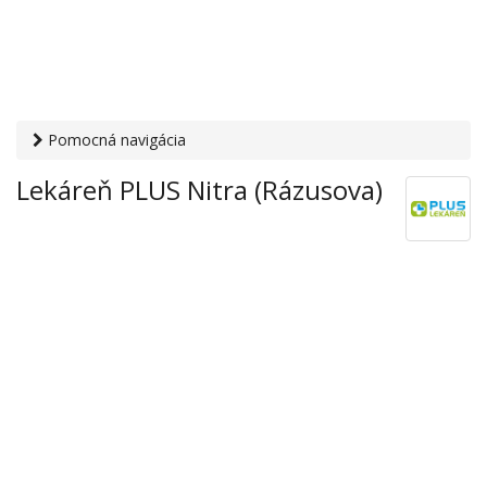
Pomocná navigácia
Otvaracie-hodiny.sk
›
Zdravie
›
Lekárne
› Lekáreň PLUS
Lekáreň PLUS Nitra (Rázusova)
Nitra (Rázusova)