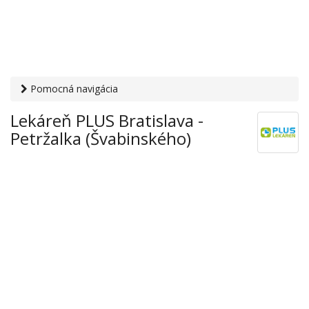
Pomocná navigácia
Otvaracie-hodiny.sk
›
Zdravie
›
Lekárne
› Lekáreň PLUS
Lekáreň PLUS Bratislava -
Bratislava - Petržalka (Švabinského)
Petržalka (Švabinského)