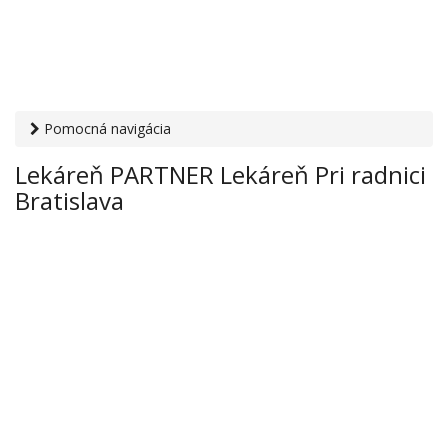
Pomocná navigácia
Otvaracie-hodiny.sk
›
Zdravie
›
Lekárne
› Lekáreň PARTNER
Lekáreň PARTNER Lekáreň Pri radnici
Lekáreň Pri radnici Bratislava
Bratislava