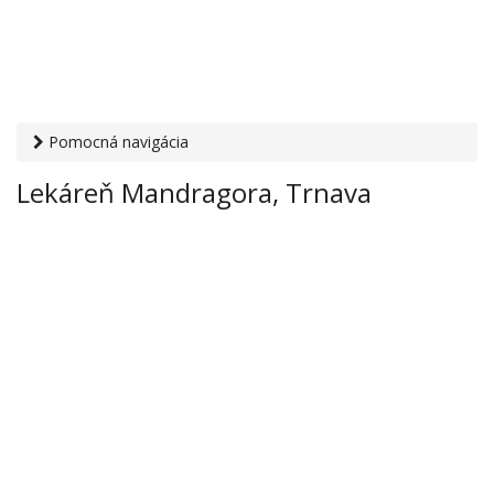
Pomocná navigácia
Otvaracie-hodiny.sk
›
Zdravie
›
Lekárne
› Lekáreň
Lekáreň Mandragora, Trnava
Mandragora, Trnava