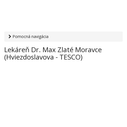
Pomocná navigácia
Otvaracie-hodiny.sk
›
Zdravie
›
Lekárne
› Lekáreň Dr. Max
Lekáreň Dr. Max Zlaté Moravce
Zlaté Moravce (Hviezdoslavova - TESCO)
(Hviezdoslavova - TESCO)