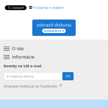
Poslať tip e-mailom
zobraziť diskusiu
Komentárov: 0
O nás
Informácie
Kontakt na prevádzkovateľa
Podmienky používania a právne informácie
Základná registrácia otváracích hodín zadarmo
Novinky na Váš e-mail:
Zásady používania cookies
Aktualizácia údajov o prevádzke
E-
Prehlásenie o prístupnosti
OK
Platené služby
mailová
Mapa stránok
adresa
Nenašli ste otváracie hodiny? Pošlite nám tip
Otvaracie-hodiny.sk na Facebooku
Aktualizácia otváracích hodín
Pošlite nám tip na kategóriu