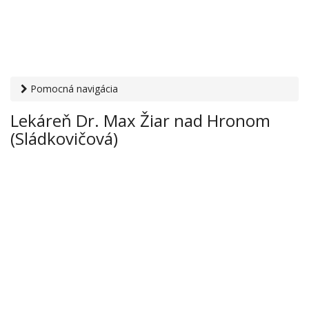
Pomocná navigácia
Otvaracie-hodiny.sk
›
Zdravie
›
Lekárne
› Lekáreň Dr. Max
Lekáreň Dr. Max Žiar nad Hronom
Žiar nad Hronom (Sládkovičová)
(Sládkovičová)