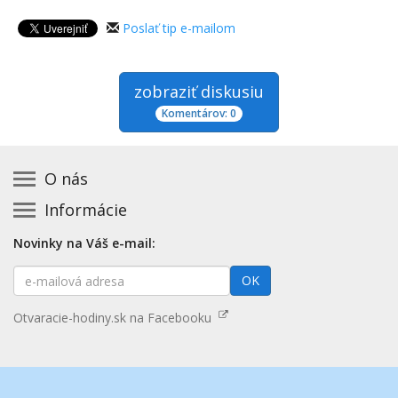
Poslať tip e-mailom
zobraziť diskusiu
Komentárov: 0
O nás
Informácie
Kontakt na prevádzkovateľa
Podmienky používania a právne informácie
Základná registrácia otváracích hodín zadarmo
Novinky na Váš e-mail:
Zásady používania cookies
Aktualizácia údajov o prevádzke
E-
Prehlásenie o prístupnosti
OK
Platené služby
mailová
Mapa stránok
adresa
Nenašli ste otváracie hodiny? Pošlite nám tip
Otvaracie-hodiny.sk na Facebooku
Aktualizácia otváracích hodín
Pošlite nám tip na kategóriu