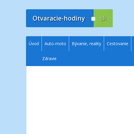
Prejsť
na
obsah
Otvaracie-hodiny
sk
Úvod
Auto-moto
Bývanie, reality
Cestovanie
Zdravie