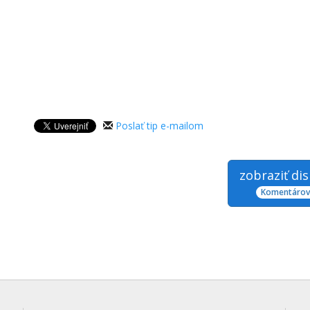
Poslať tip e-mailom
zobraziť di
Komentárov: