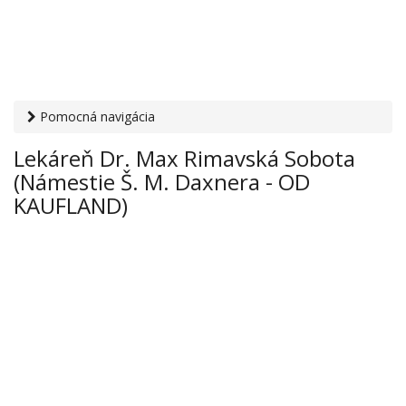
Pomocná navigácia
Otvaracie-hodiny.sk
›
Zdravie
›
Lekárne
› Lekáreň Dr. Max
Lekáreň Dr. Max Rimavská Sobota
Rimavská Sobota (Námestie Š. M. Daxnera - OD
(Námestie Š. M. Daxnera - OD
KAUFLAND)
KAUFLAND)