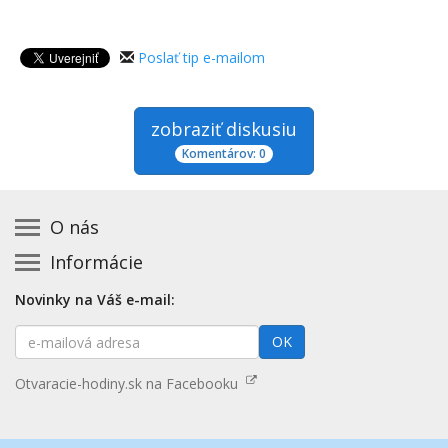
Poslať tip e-mailom
zobraziť diskusiu
Komentárov: 0
O nás
Informácie
Kontakt na prevádzkovateľa
Podmienky používania a právne informácie
Základná registrácia otváracích hodín zadarmo
Novinky na Váš e-mail:
Zásady používania cookies
Aktualizácia údajov o prevádzke
E-
Prehlásenie o prístupnosti
OK
Platené služby
mailová
Mapa stránok
adresa
Nenašli ste otváracie hodiny? Pošlite nám tip
Otvaracie-hodiny.sk na Facebooku
Aktualizácia otváracích hodín
Pošlite nám tip na kategóriu