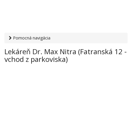
Pomocná navigácia
Otvaracie-hodiny.sk
›
Zdravie
›
Lekárne
› Lekáreň Dr. Max
Lekáreň Dr. Max Nitra (Fatranská 12 -
Nitra (Fatranská 12 - vchod z parkoviska)
vchod z parkoviska)