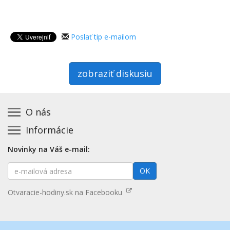
Poslať tip e-mailom
zobraziť diskusiu
O nás
Informácie
Kontakt na prevádzkovateľa
Podmienky používania a právne informácie
Základná registrácia otváracích hodín zadarmo
Novinky na Váš e-mail:
Zásady používania cookies
Aktualizácia údajov o prevádzke
E-
Prehlásenie o prístupnosti
OK
Platené služby
mailová
Mapa stránok
adresa
Nenašli ste otváracie hodiny? Pošlite nám tip
Otvaracie-hodiny.sk na Facebooku
Aktualizácia otváracích hodín
Pošlite nám tip na kategóriu