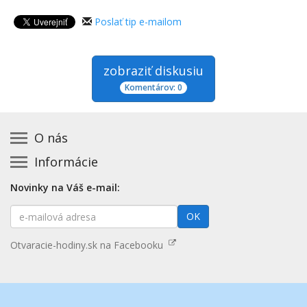
Poslať tip e-mailom
zobraziť diskusiu
Komentárov: 0
O nás
Informácie
Kontakt na prevádzkovateľa
Podmienky používania a právne informácie
Základná registrácia otváracích hodín zadarmo
Novinky na Váš e-mail:
Zásady používania cookies
Aktualizácia údajov o prevádzke
E-
Prehlásenie o prístupnosti
OK
Platené služby
mailová
Mapa stránok
adresa
Nenašli ste otváracie hodiny? Pošlite nám tip
Otvaracie-hodiny.sk na Facebooku
Aktualizácia otváracích hodín
Pošlite nám tip na kategóriu