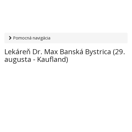
Pomocná navigácia
Otvaracie-hodiny.sk
›
Zdravie
›
Lekárne
› Lekáreň Dr. Max
Lekáreň Dr. Max Banská Bystrica (29.
Banská Bystrica (29. augusta - Kaufland)
augusta - Kaufland)