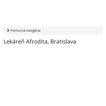
Pomocná navigácia
Otvaracie-hodiny.sk
›
Zdravie
›
Lekárne
› Lekáreň Afrodita,
Lekáreň Afrodita, Bratislava
Bratislava