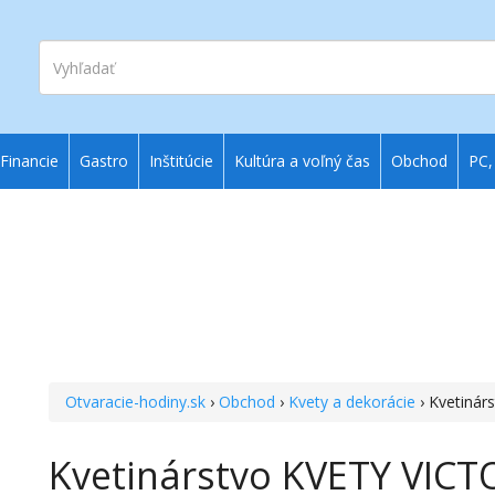
Vyhľadať
Financie
Gastro
Inštitúcie
Kultúra a voľný čas
Obchod
PC,
Otvaracie-hodiny.sk
›
Obchod
›
Kvety a dekorácie
› Kvetiná
Kvetinárstvo KVETY VICT