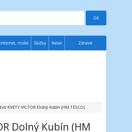
OK
 internet, mobil
Služby
Relax
Zdravie
rstvo KVETY VICTOR Dolný Kubín (HM TESCO)
OR Dolný Kubín (HM