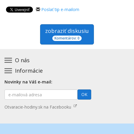
Poslať tip e-mailom
zobraziť diskusiu
Komentárov: 0
O nás
Informácie
Kontakt na prevádzkovateľa
Podmienky používania a právne informácie
Základná registrácia otváracích hodín zadarmo
Novinky na Váš e-mail:
Zásady používania cookies
Aktualizácia údajov o prevádzke
E-
Prehlásenie o prístupnosti
OK
Platené služby
mailová
Mapa stránok
adresa
Nenašli ste otváracie hodiny? Pošlite nám tip
Otvaracie-hodiny.sk na Facebooku
Aktualizácia otváracích hodín
Pošlite nám tip na kategóriu