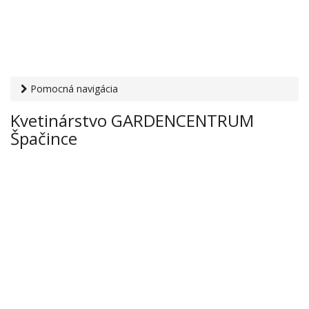
Pomocná navigácia
Otvaracie-hodiny.sk
›
Obchod
›
Kvety a dekorácie
›
Kvetinárstvo GARDENCENTRUM
Kvetinárstvo GARDENCENTRUM Špačince
Špačince