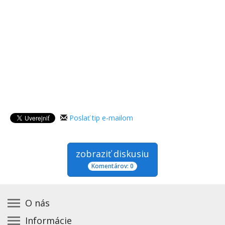
Poslať tip e-mailom
zobraziť diskusiu
Komentárov: 0
O nás
Informácie
Kontakt na prevádzkovateľa