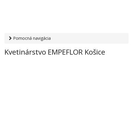
Pomocná navigácia
Otvaracie-hodiny.sk
›
Obchod
›
Kvety a dekorácie
›
Kvetinárstvo EMPEFLOR Košice
Kvetinárstvo EMPEFLOR Košice