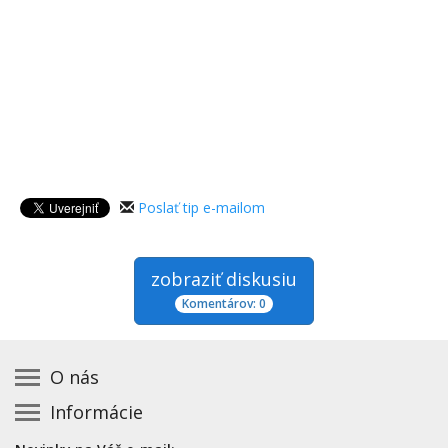
Poslať tip e-mailom
zobraziť diskusiu
Komentárov: 0
O nás
Informácie
Kontakt na prevádzkovateľa
Podmienky používania a právne informácie
Základná registrácia otváracích hodín zadarmo