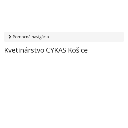
Pomocná navigácia
Otvaracie-hodiny.sk
›
Obchod
›
Kvety a dekorácie
›
Kvetinárstvo CYKAS Košice
Kvetinárstvo CYKAS Košice