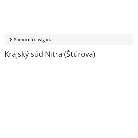
Pomocná navigácia
Otvaracie-hodiny.sk
›
Inštitúcie
›
Súdy a prokuratúry
›
Krajský súd Nitra (Štúrova)
Krajský súd Nitra (Štúrova)