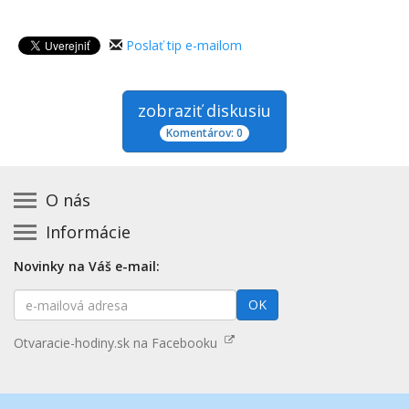
Poslať tip e-mailom
zobraziť diskusiu
Komentárov: 0
O nás
Informácie
Kontakt na prevádzkovateľa
Podmienky používania a právne informácie
Základná registrácia otváracích hodín zadarmo
Novinky na Váš e-mail:
Zásady používania cookies
Aktualizácia údajov o prevádzke
E-
Prehlásenie o prístupnosti
OK
Platené služby
mailová
Mapa stránok
adresa
Nenašli ste otváracie hodiny? Pošlite nám tip
Otvaracie-hodiny.sk na Facebooku
Aktualizácia otváracích hodín
Pošlite nám tip na kategóriu