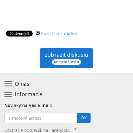
Poslať tip e-mailom
zobraziť diskusiu
Komentárov: 0
O nás
Informácie
Kontakt na prevádzkovateľa
Podmienky používania a právne informácie
Základná registrácia otváracích hodín zadarmo
Novinky na Váš e-mail:
Zásady používania cookies
Aktualizácia údajov o prevádzke
E-
Prehlásenie o prístupnosti
OK
Platené služby
mailová
Mapa stránok
adresa
Nenašli ste otváracie hodiny? Pošlite nám tip
Otvaracie-hodiny.sk na Facebooku