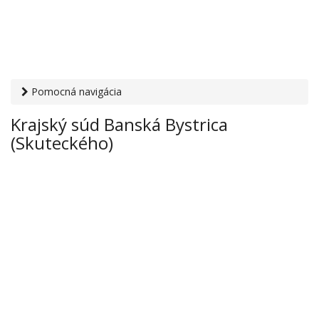
Pomocná navigácia
Otvaracie-hodiny.sk
›
Inštitúcie
›
Súdy a prokuratúry
›
Krajský súd Banská Bystrica
Krajský súd Banská Bystrica (Skuteckého)
(Skuteckého)