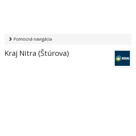
Pomocná navigácia
Otvaracie-hodiny.sk
›
Obchod
›
Hypermarkety a
Kraj Nitra (Štúrova)
supermarkety
› Kraj Nitra (Štúrova)