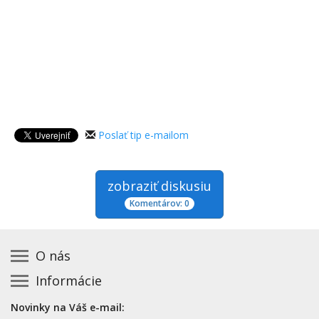
Poslať tip e-mailom
zobraziť diskusiu
Komentárov: 0
O nás
Informácie
Kontakt na prevádzkovateľa
Podmienky používania a právne informácie
Základná registrácia otváracích hodín zadarmo
Novinky na Váš e-mail:
Zásady používania cookies