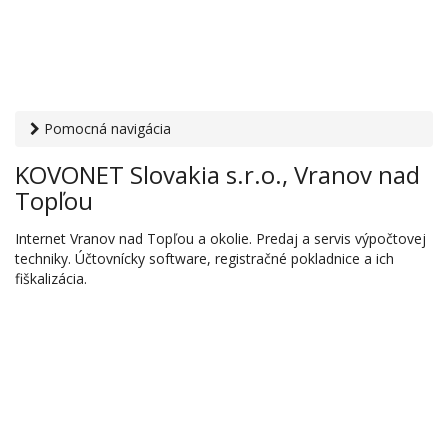
Pomocná navigácia
Otvaracie-hodiny.sk
›
PC, internet, mobil
›
Výpočtová
KOVONET Slovakia s.r.o., Vranov nad
technika
› KOVONET Slovakia s.r.o., Vranov nad Topľou
Topľou
Internet Vranov nad Topľou a okolie. Predaj a servis výpočtovej
techniky. Účtovnícky software, registračné pokladnice a ich
fiškalizácia.