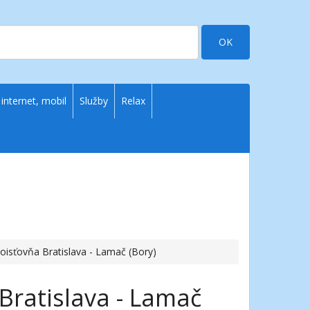
OK
 internet, mobil
Služby
Relax
isťovňa Bratislava - Lamač (Bory)
ratislava - Lamač