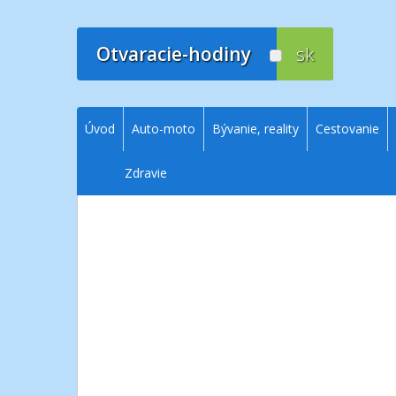
Prejsť
na
obsah
Otvaracie-hodiny
sk
Úvod
Auto-moto
Bývanie, reality
Cestovanie
Zdravie