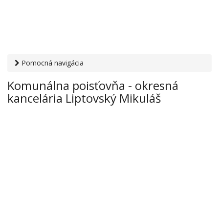
Pomocná navigácia
Otvaracie-hodiny.sk
›
Financie
›
Poisťovne
› Komunálna
Komunálna poisťovňa - okresná
poisťovňa - okresná kancelária Liptovský Mikuláš
kancelária Liptovský Mikuláš