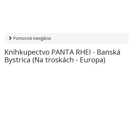
Pomocná navigácia
Otvaracie-hodiny.sk
›
Obchod
›
Knihy a tlačoviny
›
Kníhkupectvo PANTA RHEI - Banská
Kníhkupectvo PANTA RHEI - Banská Bystrica (Na troskách -
Bystrica (Na troskách - Europa)
Europa)