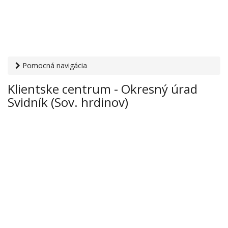
Pomocná navigácia
Otvaracie-hodiny.sk
›
Inštitúcie
›
Klientske centrá úradov
Klientske centrum - Okresný úrad
Ministerstva vnútra
› Klientske centrum - Okresný úrad
Svidník (Sov. hrdinov)
Svidník (Sov. hrdinov)