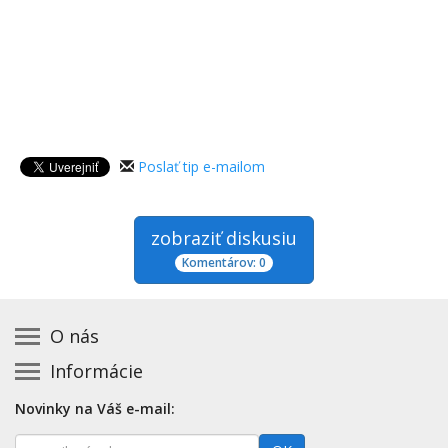
Poslať tip e-mailom
zobraziť diskusiu
Komentárov: 0
O nás
Informácie
Kontakt na prevádzkovateľa
Podmienky používania a právne informácie
Základná registrácia otváracích hodín zadarmo
Novinky na Váš e-mail:
Zásady používania cookies
Aktualizácia údajov o prevádzke
E-
Prehlásenie o prístupnosti