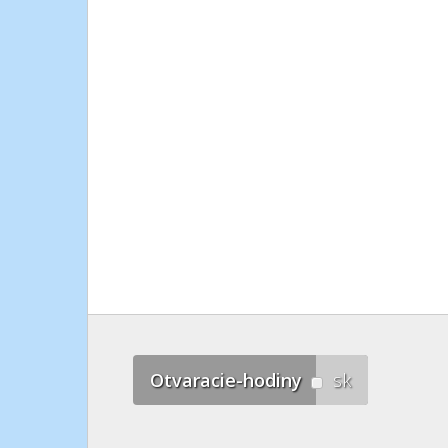
Otvaracie-hodiny
sk