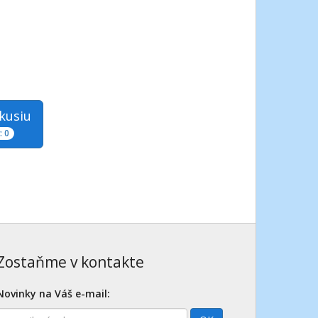
skusiu
 0
Zostaňme v kontakte
Novinky na Váš e-mail:
E-