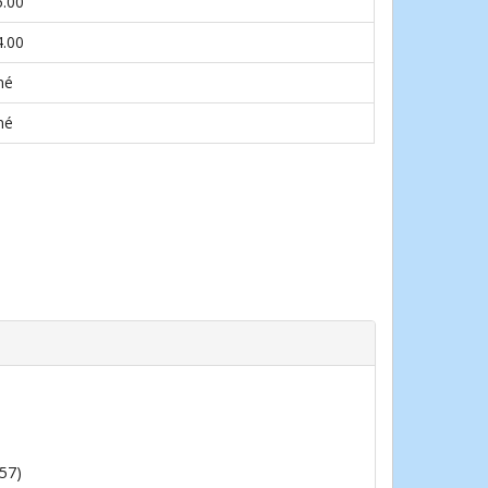
5.00
4.00
né
né
357)