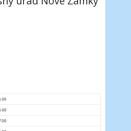
esný úrad Nové Zámky
5.00
5.00
7.00