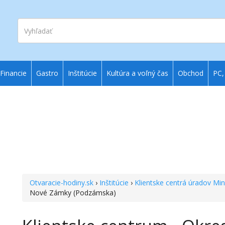
Vyhľadať
Financie
Gastro
Inštitúcie
Kultúra a voľný čas
Obchod
PC,
Otvaracie-hodiny.sk
›
Inštitúcie
›
Klientske centrá úradov Min
Nové Zámky (Podzámska)