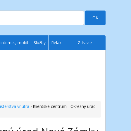
OK
 internet, mobil
Služby
Relax
Zdravie
isterstva vnútra
› Klientske centrum - Okresný úrad