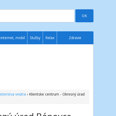
OK
 internet, mobil
Služby
Relax
Zdravie
isterstva vnútra
› Klientske centrum - Okresný úrad