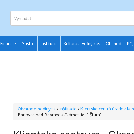
Vyhľadať
Financie
Gastro
Inštitúcie
Kultúra a voľný čas
Obchod
PC,
Otvaracie-hodiny.sk
›
Inštitúcie
›
Klientske centrá úradov Min
Bánovce nad Bebravou (Námestie Ľ. Štúra)