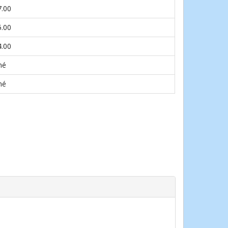
7.00
5.00
4.00
né
né