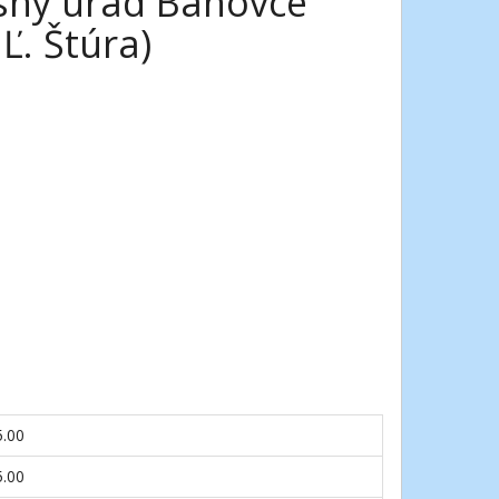
esný úrad Bánovce
Ľ. Štúra)
5.00
5.00