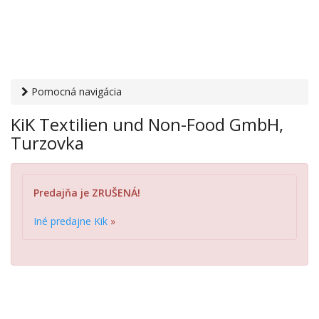
Pomocná navigácia
Otvaracie-hodiny.sk
›
Obchod
›
Odevy a kusový textil
› KiK
KiK Textilien und Non-Food GmbH,
Textilien und Non-Food GmbH, Turzovka
Turzovka
Predajňa je ZRUŠENÁ!
Iné predajne Kik
»