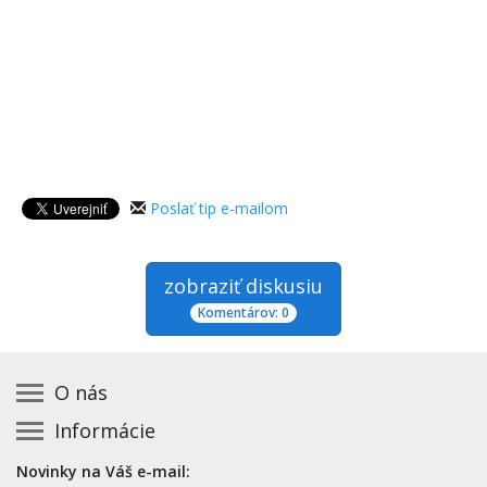
Poslať tip e-mailom
zobraziť diskusiu
Komentárov: 0
O nás
Informácie
Kontakt na prevádzkovateľa
Podmienky používania a právne informácie
Základná registrácia otváracích hodín zadarmo
Novinky na Váš e-mail:
Zásady používania cookies