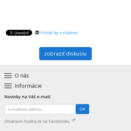
Poslať tip e-mailom
zobraziť diskusiu
O nás
Informácie
Kontakt na prevádzkovateľa
Podmienky používania a právne informácie
Základná registrácia otváracích hodín zadarmo
Novinky na Váš e-mail:
Zásady používania cookies
Aktualizácia údajov o prevádzke
E-
Prehlásenie o prístupnosti
OK
Platené služby
mailová
Mapa stránok
adresa
Nenašli ste otváracie hodiny? Pošlite nám tip
Otvaracie-hodiny.sk na Facebooku
Aktualizácia otváracích hodín