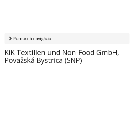
Pomocná navigácia
Otvaracie-hodiny.sk
›
Obchod
›
Odevy a kusový textil
› KiK
KiK Textilien und Non-Food GmbH,
Textilien und Non-Food GmbH, Považská Bystrica (SNP)
Považská Bystrica (SNP)