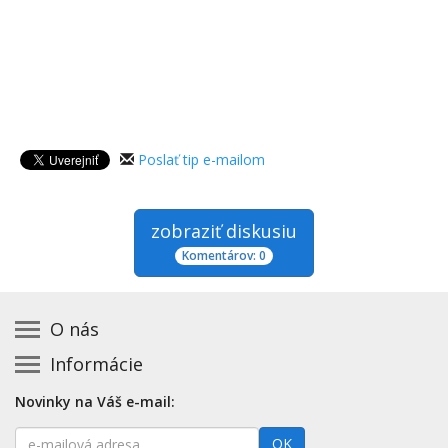
Poslať tip e-mailom
zobraziť diskusiu
Komentárov: 0
O nás
Informácie
Kontakt na prevádzkovateľa
Podmienky používania a právne informácie
Základná registrácia otváracích hodín zadarmo
Novinky na Váš e-mail:
Zásady používania cookies
Aktualizácia údajov o prevádzke
E-
Prehlásenie o prístupnosti
OK
Platené služby