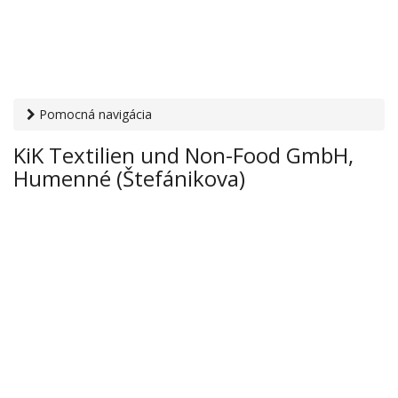
Pomocná navigácia
Otvaracie-hodiny.sk
›
Obchod
›
Odevy a kusový textil
› KiK
KiK Textilien und Non-Food GmbH,
Textilien und Non-Food GmbH, Humenné (Štefánikova)
Humenné (Štefánikova)