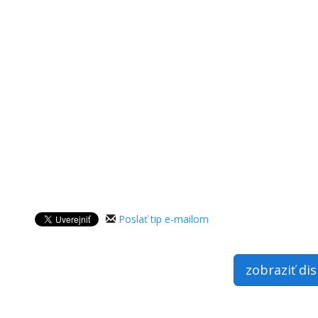
Poslať tip e-mailom
zobraziť di