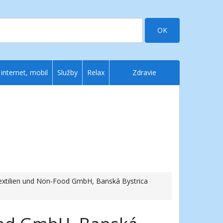
OK
 internet, mobil
Služby
Relax
Zdravie
extilien und Non-Food GmbH, Banská Bystrica