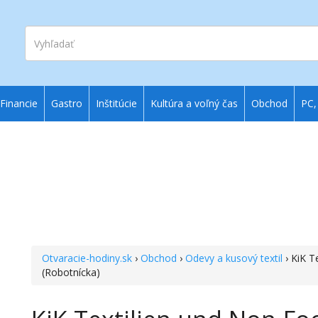
Vyhľadať
Financie
Gastro
Inštitúcie
Kultúra a voľný čas
Obchod
PC,
Otvaracie-hodiny.sk
›
Obchod
›
Odevy a kusový textil
› KiK T
(Robotnícka)