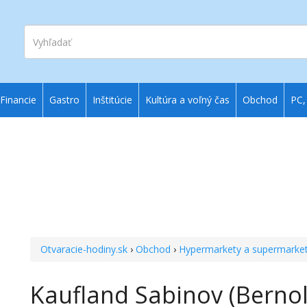
Vyhľadať
Financie
Gastro
Inštitúcie
Kultúra a voľný čas
Obchod
PC,
Otvaracie-hodiny.sk
›
Obchod
›
Hypermarkety a supermarke
Kaufland Sabinov (Berno