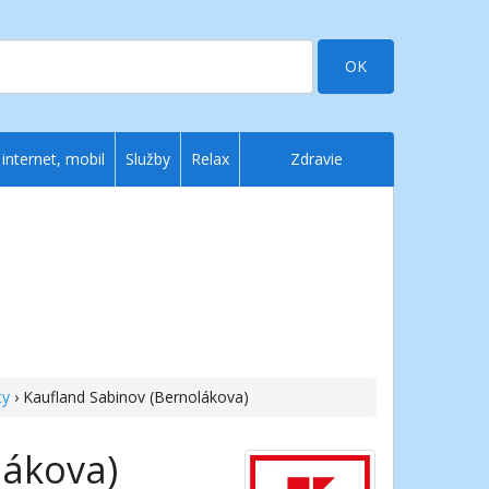
OK
 internet, mobil
Služby
Relax
Zdravie
ty
› Kaufland Sabinov (Bernolákova)
lákova)