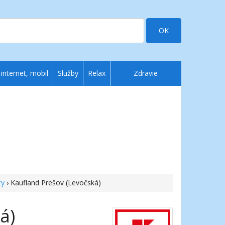
OK
 internet, mobil
Služby
Relax
Zdravie
ty
› Kaufland Prešov (Levočská)
á)