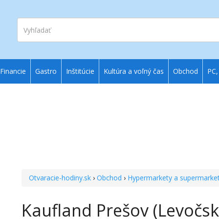
Vyhľadať
Financie
Gastro
Inštitúcie
Kultúra a voľný čas
Obchod
PC,
Otvaracie-hodiny.sk
›
Obchod
›
Hypermarkety a supermarke
Kaufland Prešov (Levočsk