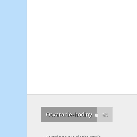
Otvaracie-hodiny
sk