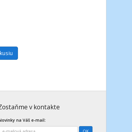
skusiu
Zostaňme v kontakte
Novinky na Váš e-mail:
E-
OK