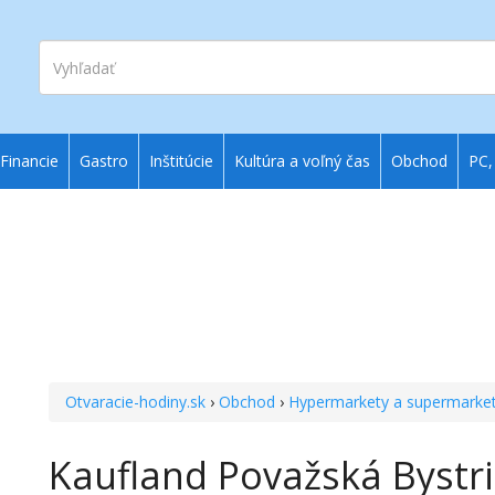
Vyhľadať
Financie
Gastro
Inštitúcie
Kultúra a voľný čas
Obchod
PC,
Otvaracie-hodiny.sk
›
Obchod
›
Hypermarkety a supermarke
Kaufland Považská Bystri