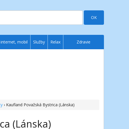
OK
 internet, mobil
Služby
Relax
Zdravie
ty
› Kaufland Považská Bystrica (Lánska)
ca (Lánska)