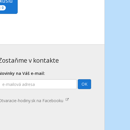
skusiu
 0
Zostaňme v kontakte
Novinky na Váš e-mail:
E-
OK
mailová
adresa
Otvaracie-hodiny.sk na Facebooku