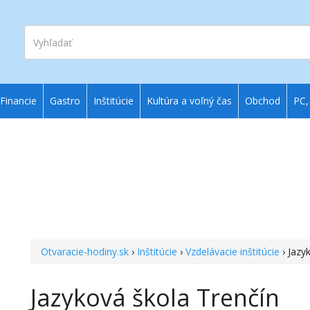
Vyhľadať
Financie
Gastro
Inštitúcie
Kultúra a voľný čas
Obchod
PC,
Otvaracie-hodiny.sk
›
Inštitúcie
›
Vzdelávacie inštitúcie
› Jazy
Jazyková škola Trenčín