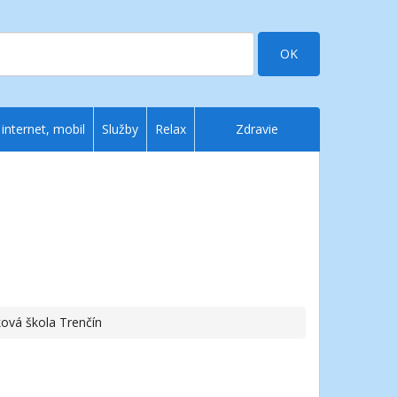
OK
 internet, mobil
Služby
Relax
Zdravie
ková škola Trenčín