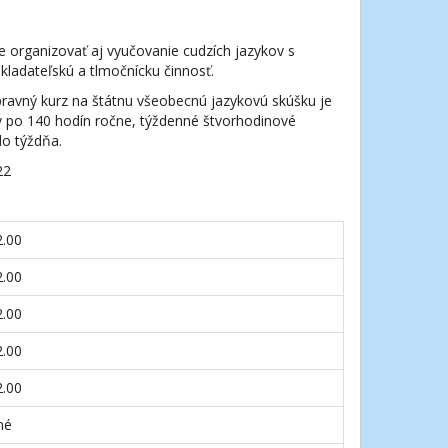
e organizovať aj vyučovanie cudzích jazykov s
ladateľskú a tlmočnícku činnosť.
rípravný kurz na štátnu všeobecnú jazykovú skúšku je
v po 140 hodín ročne, týždenné štvorhodinové
do týždňa.
22
2.00
2.00
2.00
2.00
2.00
né