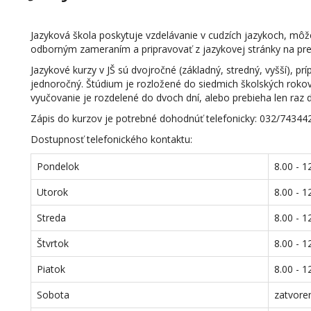
Jazyková škola poskytuje vzdelávanie v cudzích jazykoch, môž
odborným zameraním a pripravovať z jazykovej stránky na prek
Jazykové kurzy v JŠ sú dvojročné (základný, stredný, vyšší), p
jednoročný. Štúdium je rozložené do siedmich školských roko
vyučovanie je rozdelené do dvoch dní, alebo prebieha len raz 
Zápis do kurzov je potrebné dohodnúť telefonicky: 032/74344
Dostupnosť telefonického kontaktu:
Pondelok
8.00 - 1
Utorok
8.00 - 1
Streda
8.00 - 1
Štvrtok
8.00 - 1
Piatok
8.00 - 1
Sobota
zatvore