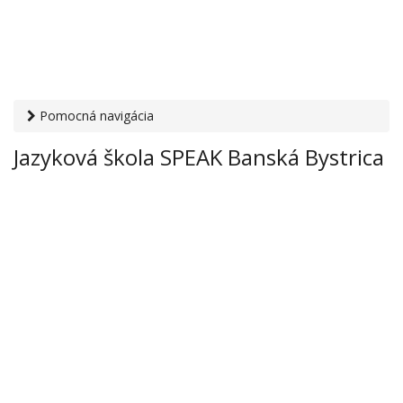
Pomocná navigácia
Otvaracie-hodiny.sk
›
Inštitúcie
›
Vzdelávacie inštitúcie
›
Jazyková škola SPEAK Banská Bystrica
Jazyková škola SPEAK Banská Bystrica