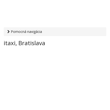
Pomocná navigácia
Otvaracie-hodiny.sk
›
Služby
›
Doprava
›
Taxi
› itaxi,
itaxi, Bratislava
Bratislava