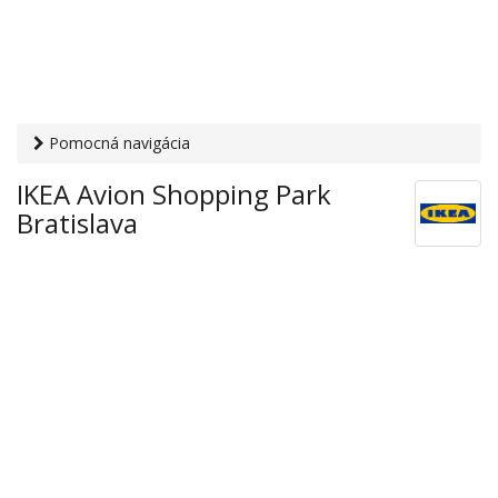
Pomocná navigácia
Otvaracie-hodiny.sk
›
Obchod
›
Nábytok a bytové doplnky
›
IKEA Avion Shopping Park
IKEA Avion Shopping Park Bratislava
Bratislava