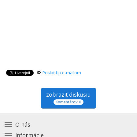
Poslať tip e-mailom
zobraziť diskusiu
Komentárov: 0
O nás
Informácie
Kontakt na prevádzkovateľa