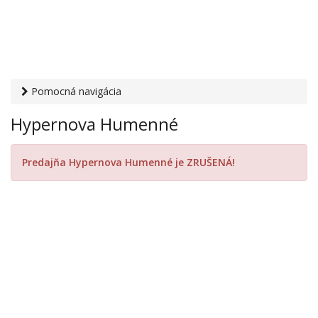
Pomocná navigácia
Otvaracie-hodiny.sk
›
Obchod
›
Hypermarkety a
Hypernova Humenné
supermarkety
› Hypernova Humenné
Predajňa Hypernova Humenné je ZRUŠENÁ!