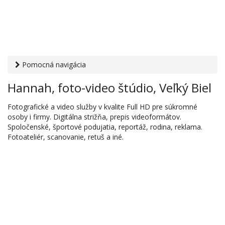
Pomocná navigácia
Otvaracie-hodiny.sk
›
Služby
›
Foto a videoslužby
› Hannah,
Hannah, foto-video štúdio, Veľký Biel
foto-video štúdio, Veľký Biel
Fotografické a video služby v kvalite Full HD pre súkromné
osoby i firmy. Digitálna strižňa, prepis videoformátov.
Spoločenské, športové podujatia, reportáž, rodina, reklama.
Fotoateliér, scanovanie, retuš a iné.