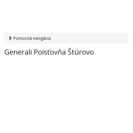
Pomocná navigácia
Otvaracie-hodiny.sk
›
Financie
›
Poisťovne
› Generali
Generali Poisťovňa Štúrovo
Poisťovňa Štúrovo