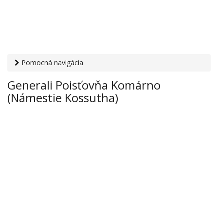
Pomocná navigácia
Otvaracie-hodiny.sk
›
Financie
›
Poisťovne
› Generali
Generali Poisťovňa Komárno
Poisťovňa Komárno (Námestie Kossutha)
(Námestie Kossutha)