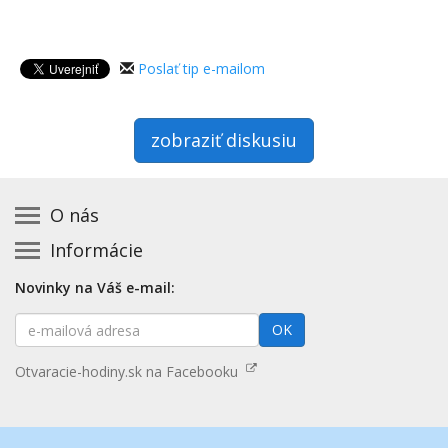
Poslať tip e-mailom
zobraziť diskusiu
O nás
Informácie
Kontakt na prevádzkovateľa
Podmienky používania a právne informácie
Základná registrácia otváracích hodín zadarmo
Novinky na Váš e-mail:
Zásady používania cookies
Aktualizácia údajov o prevádzke
E-
Prehlásenie o prístupnosti
OK
Platené služby
mailová
Mapa stránok
adresa
Nenašli ste otváracie hodiny? Pošlite nám tip
Otvaracie-hodiny.sk na Facebooku
Aktualizácia otváracích hodín
Pošlite nám tip na kategóriu