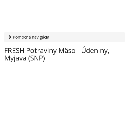
Pomocná navigácia
Otvaracie-hodiny.sk
›
Obchod
›
Potraviny a nápoje
› FRESH
FRESH Potraviny Mäso - Údeniny,
Potraviny Mäso - Údeniny, Myjava (SNP)
Myjava (SNP)