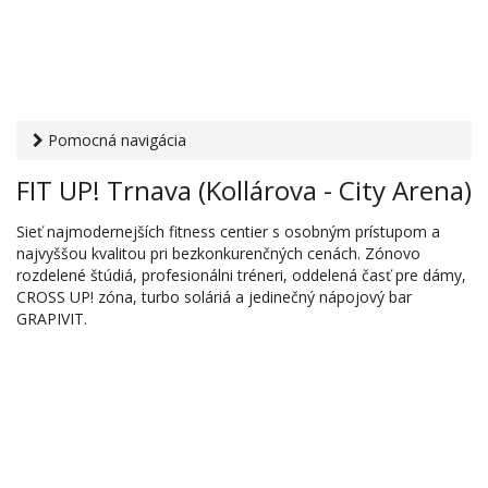
Pomocná navigácia
Otvaracie-hodiny.sk
›
Relax
›
Fitness centrá a posilňovne
›
FIT UP! Trnava (Kollárova - City Arena)
FIT UP! Trnava (Kollárova - City Arena)
Sieť najmodernejších fitness centier s osobným prístupom a
najvyššou kvalitou pri bezkonkurenčných cenách. Zónovo
rozdelené štúdiá, profesionálni tréneri, oddelená časť pre dámy,
CROSS UP! zóna, turbo soláriá a jedinečný nápojový bar
GRAPIVIT.